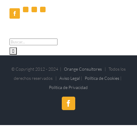
X
Pinterest
Correo
Facebook
electrónico
Buscar:
© Copyright 2012 - 2024 |
Orange Consultores
| Todos los
derechos reservados |
Aviso Legal
|
Política de Cookies
|
Política de Privacidad
Facebook