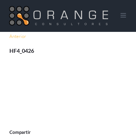
Saltar
al
contenido
Anterior
HF4_0426
Compartir