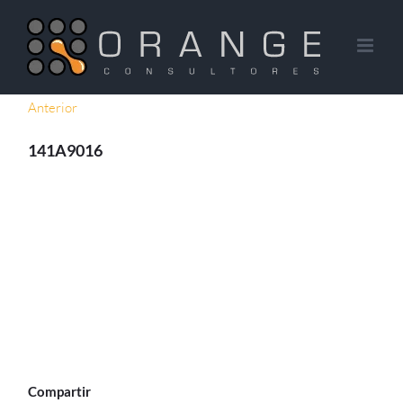
Saltar
al
contenido
Anterior
141A9016
Compartir