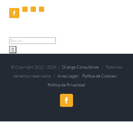
X
Pinterest
Correo
Facebook
electrónico
Buscar:
© Copyright 2012 - 2024 |
Orange Consultores
| Todos los
derechos reservados |
Aviso Legal
|
Política de Cookies
|
Política de Privacidad
Facebook