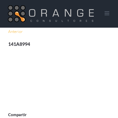
Saltar
al
contenido
Anterior
141A8994
Compartir