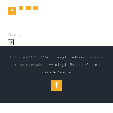
X
Pinterest
Correo
Facebook
electrónico
Buscar:
© Copyright 2012 - 2024 |
Orange Consultores
| Todos los
derechos reservados |
Aviso Legal
|
Política de Cookies
|
Política de Privacidad
Facebook